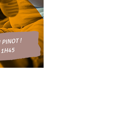
PINOT !
 1H45